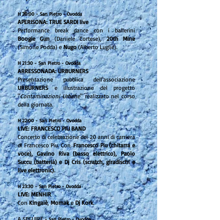
H 20:00 - San Pietro - Ovodda
APERISONA: TRUE SARDI live
Performance break dance con i ballerini
Boogie Gun
(Daniele Cortese),
20th Mine
(Simone Podda) e
Nugo
(Alberto Lugliè).
H 21:30 - San Pietro - Ovodda
ARRESSONADA: URBURNERS
Presentazione pubblica dell'associazione
URBURNERS
e illustrazione del progetto
"
Contaminazioni Urbane
" realizzato nel corso
della giornata.
H 22:00 - San Pietro - Ovodda
LIVE: FRANCESCO PIU BAND
Concerto di celebrazione dei 20 anni di carriera
di Francesco Piu. Con
Francesco Piu (chitarra e
voce), Gavino Riva (basso elettrico), Paolo
Succu (batteria) e Dj Cris (scratch, giradischi e
live elettronic).
H 23:30 - San Pietro - Ovodda
LIVE: MENHIR
Con
Kingaiè
,
Momak
e
Dj Kork
.
A SEGUIRE
- San Pietro - Ovodda