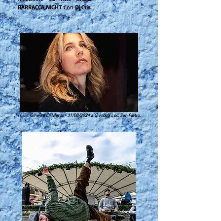
BARRACCA NIGHT
Con
Dj Cris.
In foto:
Ginevra Di Marco - 31/08/2024 a Ovodda Loc. San Pietro.