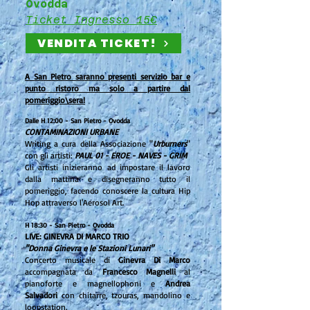
Ovodda
Ticket Ingresso 15€
VENDITA TICKET!
A San Pietro saranno presenti servizio bar e
punto ristoro ma solo a partire dal
pomeriggio\sera!
Dalle H 12:00 - San Pietro - Ovodda
CONTAMINAZIONI URBANE
Writing a cura della Associazione "
Urburners
"
con gli artisti:
PAUL 01 - EROE - NAVES - GRIM​
​Gli artisti inizieranno ad impostare il lavoro
dalla mattina e disegneranno tutto il
pomeriggio, facendo conoscere la cultura Hip
Hop attraverso l'Aerosol Art.
H 18
:30 - S
an
Pietro - Ovodda
LIVE: GINEVRA DI MARCO TRIO
"Donna Ginevra e le Stazioni Lunari"
Concerto musicale di
Ginevra Di Marco
accompagnata da
Francesco Magnelli
al
pianoforte e magnellophoni e
Andrea
Salvadori
con chitarre, tzouras, mandolino e
loopstation.