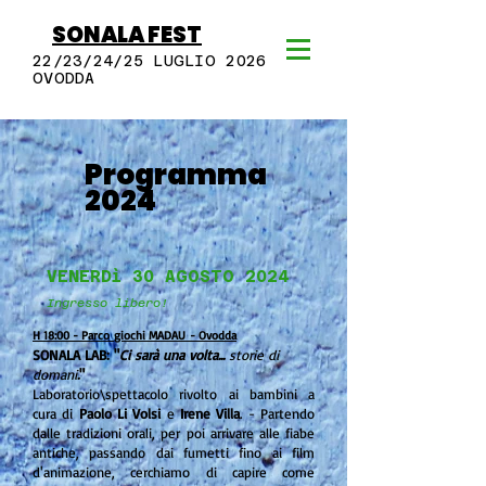
SONALA FEST
22/23/24/25 LUGLIO 2026
OVODDA
Programma
2024
VENERDì 30 AGOSTO 2024
Ingresso libero!
H 18:00 - Parco
giochi MADAU
- Ovodda
SONALA LAB: "
Ci sarà una volta...
storie di
domani
.
"
Laboratorio\spettacolo rivolto ai bambini a
cura di
Paolo Li Volsi
e
Irene Villa
. - Partendo
dalle tradizioni orali, per poi arrivare alle fiabe
antiche, passando dai fumetti fino ai film
d'animazione, cerchiamo di capire come