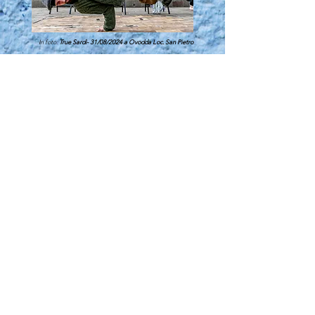
In foto:
True Sardi- 31/08/2024 a Ovodda Loc. San Pietro
Nella giornata del 31 agosto,
nella località campestre di
San Pietro sarà presente
anche uno spazio creativo,
l'UngronArt
, che ospiterà
esposizioni artistiche di
rilievo internazionale e
legate al nostro territorio.