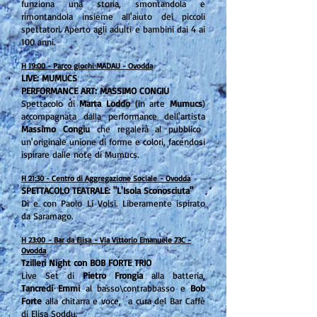
funziona una storia, smontandola e
rimontandola insieme all'aiuto dei piccoli
spettatori. Aperto agli adulti e bambini dai 4 ai
100 anni.
H 19:00 - Parco giochi MADAU - Ovodda
LIVE: MUMUCS
PERFORMANCE ART: MASSIMO CONGIU
Spettacolo di
Marta Loddo
(in arte
Mumucs
)
accompagnata dalla performance
dell'artista
Massimo Congiu
che regalerà al pubblico
un'originale unione di forme e colori, facendosi
ispirare dalle note di Mumucs.
H 21
:30 - Centro di Aggregazione Sociale
- Ovodda
SPETTACOLO TEATRALE: "L'Isola Sconosciuta"
Di e con Paolo Li Volsi. Liberamente ispirato
da
Saramago.
H 23:00
- Bar da Elisa
- Via Vittorio Emanuele 73C -
Ovodda
Tzilleri Night con BOB FORTE TRIO
Live Set di
Pietro Frongia
alla batteria,
Tancredi Emmi
al basso\contrabbasso e
Bob
Forte
alla chitarra e voce, a cura del Bar Caffè
di Elisa Soddu.